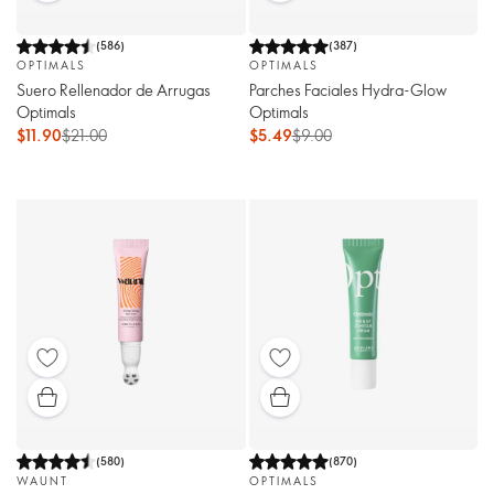
(
586
)
(
387
)
OPTIMALS
OPTIMALS
Suero Rellenador de Arrugas
Parches Faciales Hydra-Glow
Optimals
Optimals
$11.90
$21.00
$5.49
$9.00
(
580
)
(
870
)
WAUNT
OPTIMALS