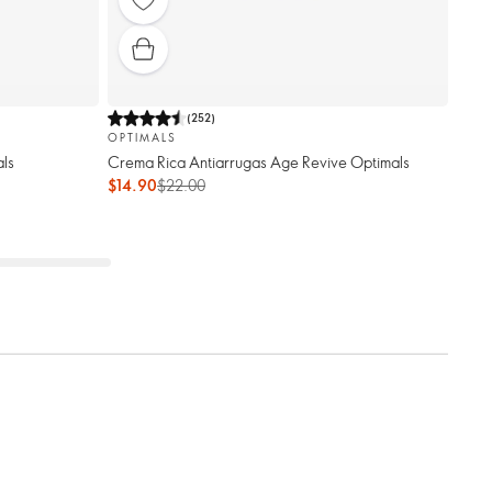
(
252
)
OPTIMALS
als
Crema Rica Antiarrugas Age Revive Optimals
$14.90
$22.00