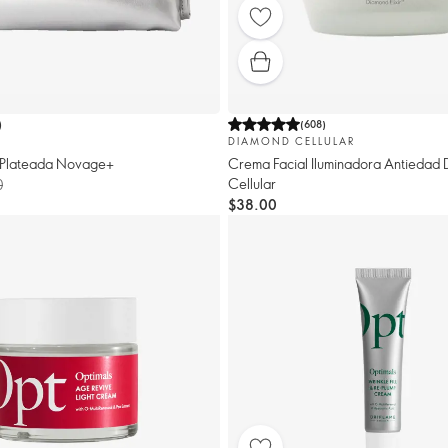
)
(
608
)
DIAMOND CELLULAR
 Plateada Novage+
Crema Facial Iluminadora Antiedad
Cellular
0
$38.00