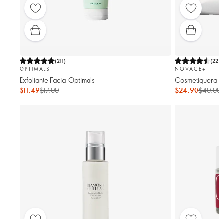
(
211
)
(
22
OPTIMALS
NOVAGE+
Exfoliante Facial Optimals
Cosmetiquera
$11.49
$17.00
$24.90
$40.0