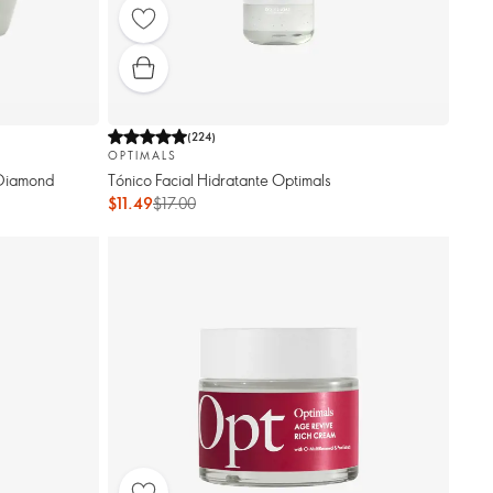
(
224
)
OPTIMALS
 Diamond
Tónico Facial Hidratante Optimals
$11.49
$17.00