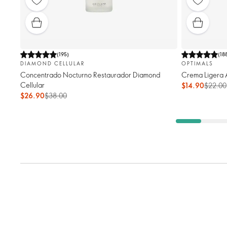
(
195
)
(
18
DIAMOND CELLULAR
OPTIMALS
Concentrado Nocturno Restaurador Diamond
Crema Ligera 
Cellular
$14.90
$22.00
$26.90
$38.00