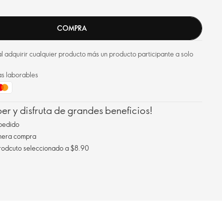
COMPRA
l adquirir cualquier producto más un producto participante a solo
as laborables
r y disfruta de grandes beneficios!
pedido
imera compra
Envío gratis al comprar un prodcuto seleccionado a $8.90