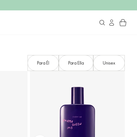
Para Él
Para Ella
Unisex