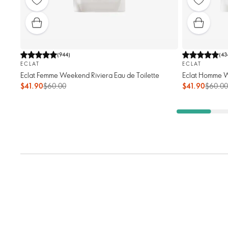
(
944
)
(
43
ECLAT
ECLAT
Eclat Femme Weekend Riviera Eau de Toilette
Eclat Homme W
$41.90
$60.00
$41.90
$60.00