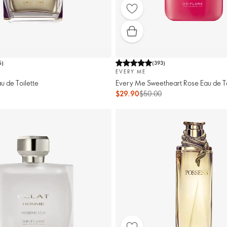
5
)
(
393
)
EVERY ME
u de Toilette
Every Me Sweetheart Rose Eau de To
$29.90
$50.00