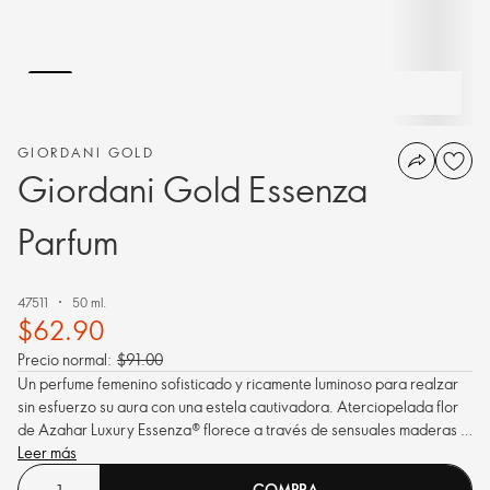
GIORDANI GOLD
Giordani Gold Essenza
Parfum
47511
50 ml.
$62.90
Precio normal:
$91.00
Un perfume femenino sofisticado y ricamente luminoso para realzar
sin esfuerzo su aura con una estela cautivadora. Aterciopelada flor
de Azahar Luxury Essenza
®
florece a través de sensuales maderas y
brillantes facetas cítricas.
Leer más
COMPRA