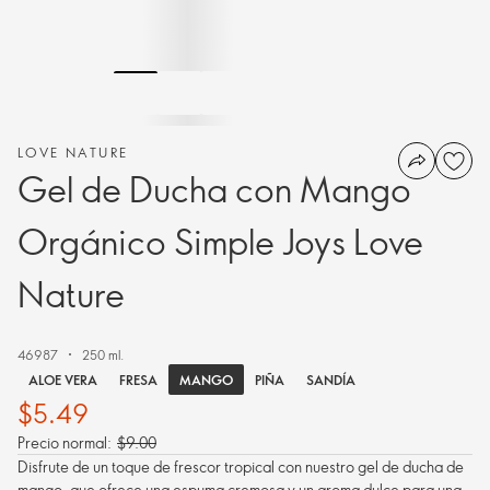
LOVE NATURE
Gel de Ducha con Mango
Orgánico Simple Joys Love
Nature
46987
250 ml.
MANGO
ALOE VERA
FRESA
PIÑA
SANDÍA
$5.49
Precio normal:
$9.00
Disfrute de un toque de frescor tropical con nuestro gel de ducha de
mango, que ofrece una espuma cremosa y un aroma dulce para una