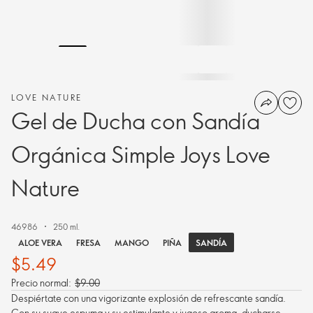
LOVE NATURE
Gel de Ducha con Sandía
Orgánica Simple Joys Love
Nature
46986
250 ml.
SANDÍA
ALOE VERA
FRESA
MANGO
PIÑA
$5.49
Precio normal:
$9.00
Despiértate con una vigorizante explosión de refrescante sandía.
Con su suave espuma y su estimulante y jugoso aroma, ducharse