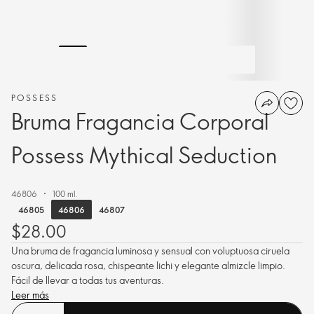
POSSESS
Bruma Fragancia Corporal
Possess Mythical Seduction
46806
100 ml.
46806
46805
46807
$28.00
Una bruma de fragancia luminosa y sensual con voluptuosa ciruela
oscura, delicada rosa, chispeante lichi y elegante almizcle limpio.
Fácil de llevar a todas tus aventuras.
Leer más