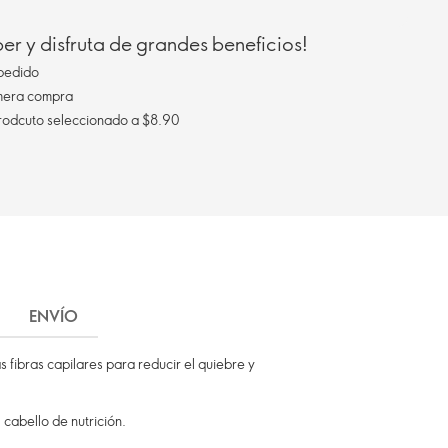
r y disfruta de grandes beneficios!
pedido
imera compra
Envío gratis al comprar un prodcuto seleccionado a $8.90
ENVÍO
 fibras capilares para reducir el quiebre y
cabello de nutrición.