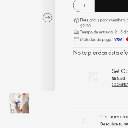
Flete gratis para Members a
$9.90
Tiempo de entrega: 2 - 3 dí
Métodos de pago:
No te pierdas esta ofe
Set C
$56.50
COMPRA
TEST DUOLO
Descubre tu r