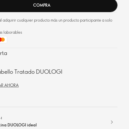
COMPRA
l adquirir cualquier producto más un producto participante a solo
as laborables
rta
abello Tratado DUOLOGI
R AHORA
GI
utina DUOLOGI ideal