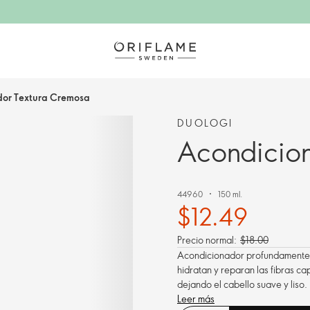
or Textura Cremosa
DUOLOGI
Acondicio
44960
150 ml.
$12.49
Precio normal:
$18.00
Acondicionador profundamente n
hidratan y reparan las fibras ca
dejando el cabello suave y liso.
Leer más