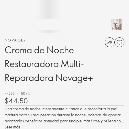
NOVAGE+
Crema de Noche
Restauradora Multi-
Reparadora Novage+
44285
50 ml.
$44.50
Una crema de noche intensamente nutritiva que reconforta la piel
madura para su recuperación durante la noche, además de aportar
avanzados beneficios antiedad para una piel más firme y rellena con
contornos más definidos en sólo 1 semana.**
Leer más