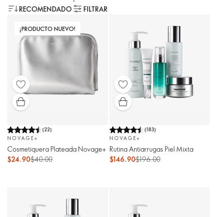
RECOMENDADO
FILTRAR
¡PRODUCTO NUEVO!
(
22
)
(
183
)
NOVAGE+
NOVAGE+
Cosmetiquera Plateada Novage+
Rutina Antiarrugas Piel Mixta
$24.90
$40.00
$146.90
$196.00