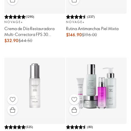
(
1290
)
(
237
)
NOVAGE+
NOVAGE+
Crema de Día Restauradora
Rutina Antimanchas Piel Mixta
Multi-Correctora FPS 30
$146.90
$196.00
Novage+
$32.90
$44.50
(
525
)
(
80
)