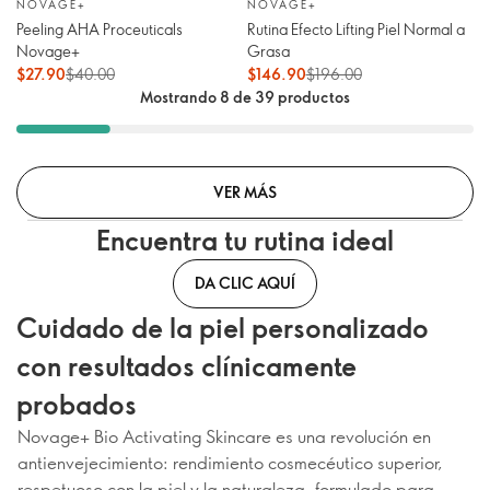
NOVAGE+
NOVAGE+
Peeling AHA Proceuticals
Rutina Efecto Lifting Piel Normal a
Novage+
Grasa
$27.90
$40.00
$146.90
$196.00
Mostrando 8 de 39 productos
VER MÁS
Encuentra tu rutina ideal
DA CLIC AQUÍ
Cuidado de la piel personalizado
con resultados clínicamente
probados
Novage+ Bio Activating Skincare es una revolución en
antienvejecimiento: rendimiento cosmecéutico superior,
respetuoso con la piel y la naturaleza, formulado para