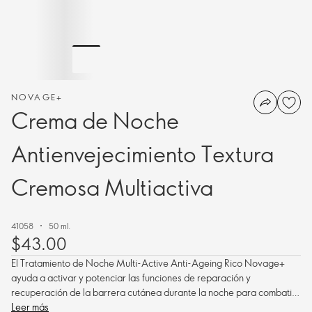
NOVAGE+
Crema de Noche
Antienvejecimiento Textura
Cremosa Multiactiva
41058
50 ml.
$43.00
El Tratamiento de Noche Multi-Active Anti-Ageing Rico Novage+
ayuda a activar y potenciar las funciones de reparación y
recuperación de la barrera cutánea durante la noche para combatir
los múltiples signos del envejecimiento, reduciendo las líneas de
Leer más