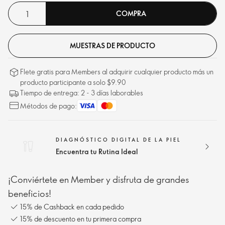
expresión y las arrugas y revelando una piel más firme, tersa,
COMPRA
radiante y de aspecto joven.
MUESTRAS DE PRODUCTO
Flete gratis para Members al adquirir cualquier producto más un
producto participante a solo $9.90
Tiempo de entrega: 2 - 3 días laborables
Métodos de pago:
DIAGNÓSTICO DIGITAL DE LA PIEL
Encuentra tu Rutina Ideal
¡Conviértete en Member y disfruta de grandes
beneficios!
15% de Cashback en cada pedido
15% de descuento en tu primera compra