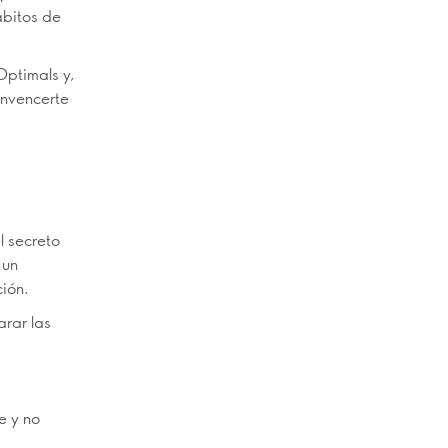
ábitos de
Optimals y,
onvencerte
l secreto
 un
ión.
rar las
e y no