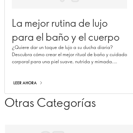
La mejor rutina de lujo
para el baño y el cuerpo
¿Quiere dar un toque de lujo a su ducha diaria?
Descubra cómo crear el mejor ritual de baño y cuidado
corporal para una piel suave, nutrida y mimada.
¿Desea dar un toque de lujo a su rutina de ducha
diaria? Descubra cómo crear el mejor ritual de baño y
cuidado corporal para una piel suave, nutrida y
LEER AHORA
mimada.
Otras Categorías