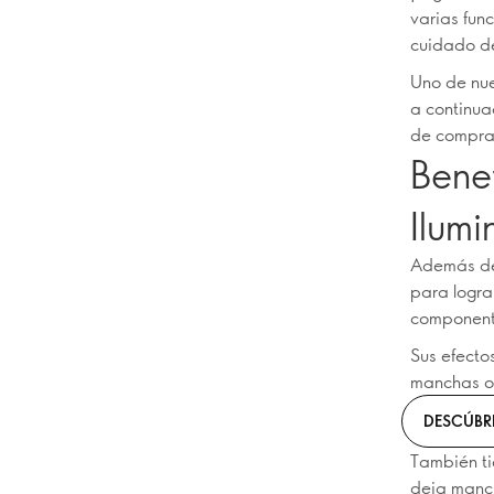
varias fun
cuidado de
Uno de nue
a continua
de compra
Benef
Ilum
Además de 
para logra
componente
Sus efecto
manchas os
DESCÚBR
También ti
deja manc