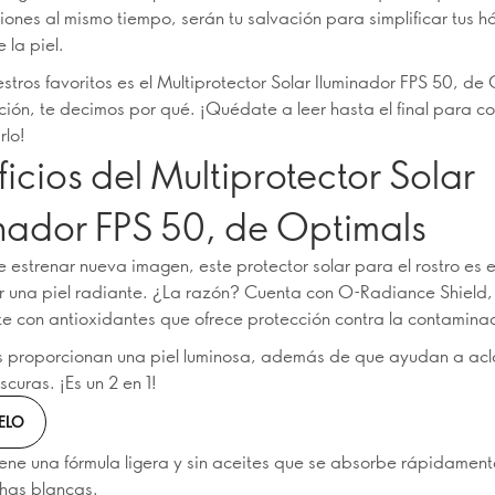
ciones al mismo tiempo, serán tu salvación para simplificar tus h
 la piel.
stros favoritos es el Multiprotector Solar Iluminador FPS 50, de 
ción, te decimos por qué. ¡Quédate a leer hasta el final para c
rlo!
icios del Multiprotector Solar
inador FPS 50, de Optimals
estrenar nueva imagen, este protector solar para el rostro es e
r una piel radiante. ¿La razón? Cuenta con O-Radiance Shield,
 con antioxidantes que ofrece protección contra la contaminac
s proporcionan una piel luminosa, además de que ayudan a acla
curas. ¡Es un 2 en 1!
ELO
ene una fórmula ligera y sin aceites que se absorbe rápidament
has blancas.