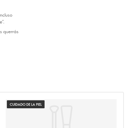
ncluso
e”.
s querrás
CUIDADO DE LA PIEL