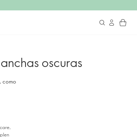
 manchas oscuras
s, como
ncare,
mplen