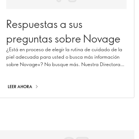
Respuestas a sus
preguntas sobre Novage
¿Está en proceso de elegir la rutina de cuidado de la
piel adecuada para usted o busca más información
sobre Novage+? No busque más. Nuestra Directora
de Implementación de Rutinas de Belleza y Experta en
Cuidados de la Piel Premium, Caroline Charpentier, ha
respondido a tus preguntas más urgentes sobre
LEER AHORA
Novage+.