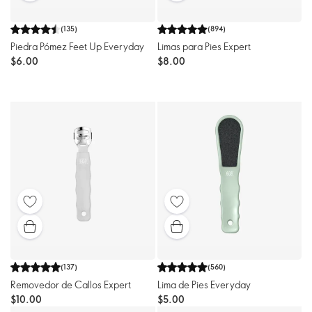
(
135
)
(
894
)
Piedra Pómez Feet Up Everyday
Limas para Pies Expert
$6.00
$8.00
(
137
)
(
560
)
Removedor de Callos Expert
Lima de Pies Everyday
$10.00
$5.00