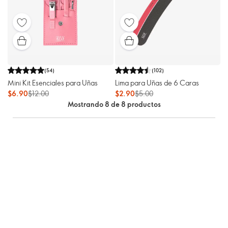
(
54
)
(
102
)
Mini Kit Esenciales para Uñas
Lima para Uñas de 6 Caras
$6.90
$12.00
$2.90
$5.00
Mostrando 8 de 8 productos