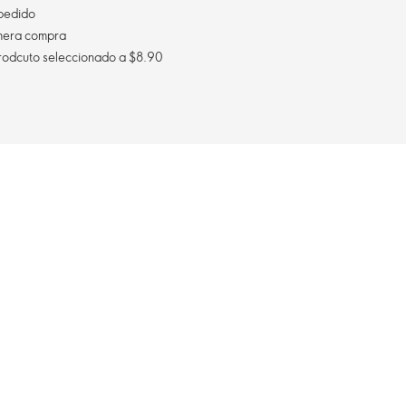
pedido
imera compra
Envío gratis al comprar un prodcuto seleccionado a $8.90