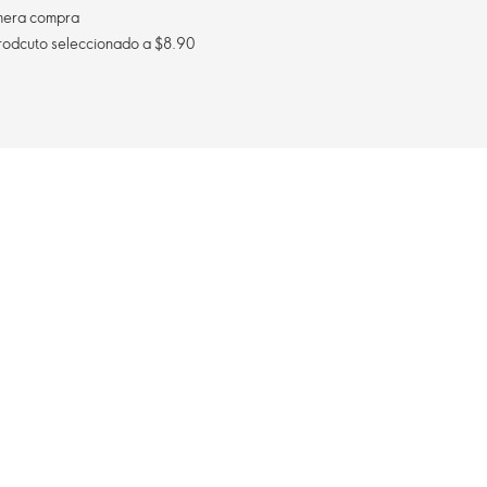
imera compra
Envío gratis al comprar un prodcuto seleccionado a $8.90