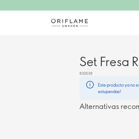
Set Fresa R
830038
Este producto ya no e
estupendas!
Alternativas rec