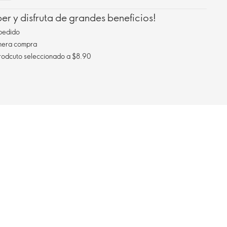
r y disfruta de grandes beneficios!
pedido
imera compra
Envío gratis al comprar un prodcuto seleccionado a $8.90