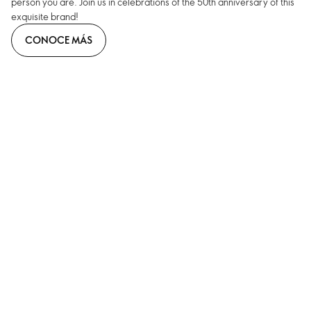
person you are. Join us in celebrations of the 50th anniversary of this
exquisite brand!
CONOCE MÁS