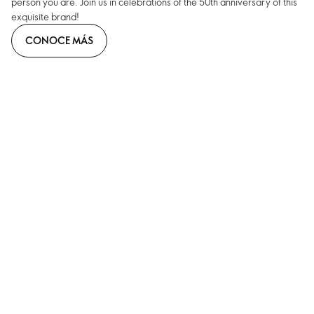
person you are. Join us in celebrations of the 50th anniversary of this
exquisite brand!
CONOCE MÁS