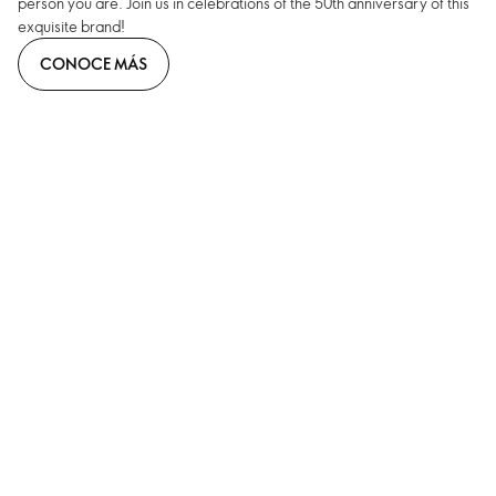
person you are. Join us in celebrations of the 50th anniversary of this
exquisite brand!
CONOCE MÁS