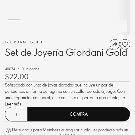
GIORDANI GOLD
Set de Joyería Giordani Gold
48074
0 unidades.
$22.00
Sofisticado conjunto de joyas doradas que incluye un par de
pendientes en forma de lágrima con un collar dorado a juego. Con
una elegancia atemporal, este conjunto es perfecto para cualquier
ocasión..
Leer más
COMPRA
Flete gratis para Members al adquirir cualquier producto más un