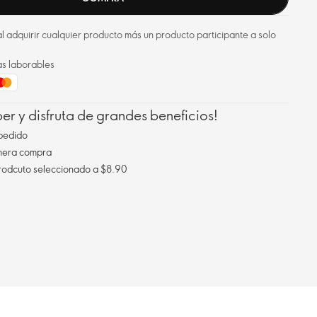
l adquirir cualquier producto más un producto participante a solo
as laborables
r y disfruta de grandes beneficios!
pedido
imera compra
Envío gratis al comprar un prodcuto seleccionado a $8.90