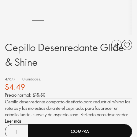
Cepillo Desenredante Glide
& Shine
47877
0 unidades.
$4.49
Precio normal:
$15.50
Cepillo desenredante compacto diseñado para reducir al mínimo las
roturas y las molestias durante el cepillado, para favorecer un
cabello fuerte, suave y de aspecto sano. Perfecto para desenredar
el cabello y distribuir uniformemente los productos de cuidado
Leer más
capilar.
COMPRA