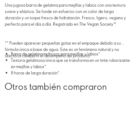
Una jugosa barra de gelatina para mejillas y labios con una textura
suave y elástica. Se funde sin esfuerzo con un color de larga
duración y un toque fresco de hidratación. Fresco, ligero, vegano y
perfecto para el día a día. Registrado en The Vegan Society™.
** Pueden aparecer pequeñas gotas en el empaque debido a su
fórmula única a base de agua. Este es un fenómeno natural y no
Barra de gelatina multiusos para mejillas y labios*.
afecta la calidad ni el desempeño del producto.
Textura gelatinosa única que se transforma en un tinte ruborizante
en mejillas y labios*.
8 horas de larga duración*.
Otros también compraron