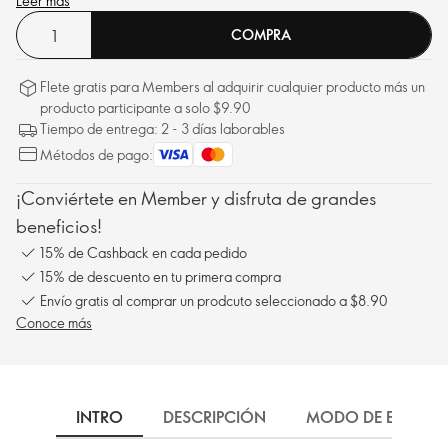
perfecto para el día a día. Registrado en The Vegan Society™.
Leer más
COMPRA
** Pueden aparecer pequeñas gotas en el empaque debido a su
fórmula única a base de agua. Este es un fenómeno natural y no
Flete gratis para Members al adquirir cualquier producto más un
afecta la calidad ni el desempeño del producto.
producto participante a solo $9.90
Tiempo de entrega: 2 - 3 días laborables
Métodos de pago:
¡Conviértete en Member y disfruta de grandes
beneficios!
15% de Cashback en cada pedido
15% de descuento en tu primera compra
Envío gratis al comprar un prodcuto seleccionado a $8.90
Conoce más
INTRO
DESCRIPCIÓN
MODO DE EMPLEO