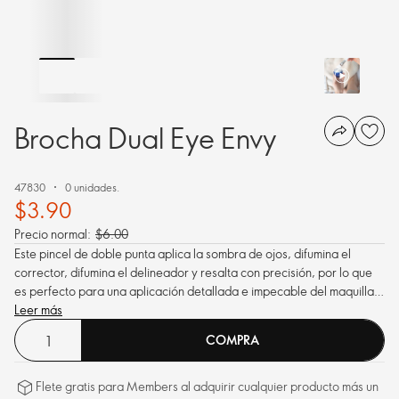
Brocha Dual Eye Envy
47830
0 unidades.
$3.90
Precio normal:
$6.00
Este pincel de doble punta aplica la sombra de ojos, difumina el
corrector, difumina el delineador y resalta con precisión, por lo que
es perfecto para una aplicación detallada e impecable del maquillaje
de ojos.
Leer más
COMPRA
Flete gratis para Members al adquirir cualquier producto más un