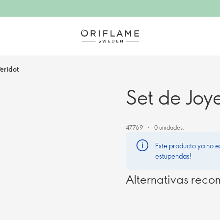
Peridot
Set de Joye
47769
0 unidades.
Este producto ya no e
estupendas!
Alternativas rec