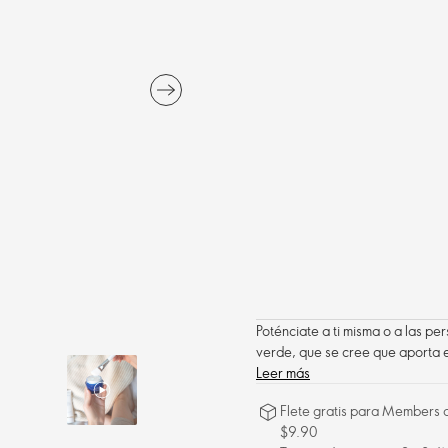
Poténciate a ti misma o a las p
verde, que se cree que aporta e
Leer más
Flete gratis para Members a
$9.90