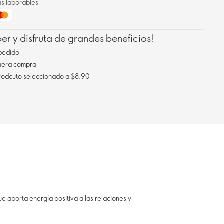
as laborables
r y disfruta de grandes beneficios!
pedido
imera compra
Envío gratis al comprar un prodcuto seleccionado a $8.90
e aporta energía positiva a las relaciones y