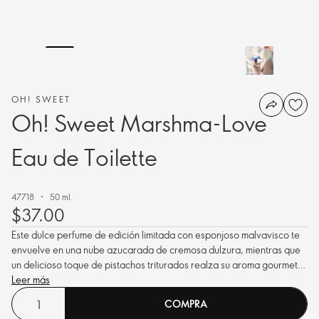
OH! SWEET
Oh! Sweet Marshma-Love
Eau de Toilette
47718
50 ml.
$37.00
Este dulce perfume de edición limitada con esponjoso malvavisco te
envuelve en una nube azucarada de cremosa dulzura, mientras que
un delicioso toque de pistachos triturados realza su aroma gourmet.
¡Un aroma que encantará a tus mejores amigas, garantizado!
Leer más
COMPRA