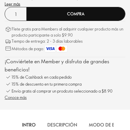
Leer más
COMPRA
Flete gratis para Members al adquirir cualquier producto más un
producto participante a solo $9.90
Tiempo de entrega: 2 - 3 días laborables
Métodos de pago:
¡Conviértete en Member y disfruta de grandes
beneficios!
15% de Cashback en cada pedido
15% de descuento en tu primera compra
Envío gratis al comprar un prodcuto seleccionado a $8.90
Conoce más
INTRO
DESCRIPCIÓN
MODO DE EMPLEO