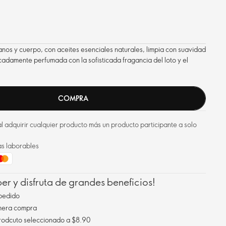
anos y cuerpo, con aceites esenciales naturales, limpia con suavidad
licadamente perfumada con la sofisticada fragancia del loto y el
COMPRA
l adquirir cualquier producto más un producto participante a solo
as laborables
r y disfruta de grandes beneficios!
pedido
imera compra
Envío gratis al comprar un prodcuto seleccionado a $8.90