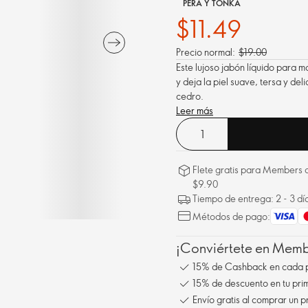
PERA Y TONKA
$11.49
Precio normal:
$19.00
Este lujoso jabón líquido para m
y deja la piel suave, tersa y de
cedro.
Leer más
Flete gratis para Members a
$9.90
Tiempo de entrega: 2 - 3 dí
Métodos de pago:
¡Conviértete en Membe
15% de Cashback en cada 
15% de descuento en tu pr