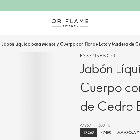
/
Jabón Líquido para Manos y Cuerpo con Flor de Loto y Madera de 
ESSENSE&CO.
Jabón Líqu
Cuerpo con
de Cedro 
47267
300 ml.
47267
47450
AMAPOLA Y 