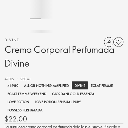
DIVINE
Crema Corporal Perfumada
Divine
47016
250 ml.
DIVINE
46980
ALL OR NOTHING AMPLIFIED
ECLAT FEMME
ECLAT FEMME WEEKEND
GIORDANI GOLD ESSENZA
LOVE POTION
LOVE POTION SENSUAL RUBY
POSSESS PERFUMADA
$22.00
La suntuosa crema corporal perfumada deja la piel suave, flexible y