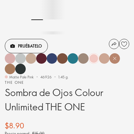
PRUÉBATELO
Matte Pale Pink
46926
1.45 g.
THE ONE
Sombra de Ojos Colour
Unlimited THE ONE
$8.90
Precio normal:
$15.00