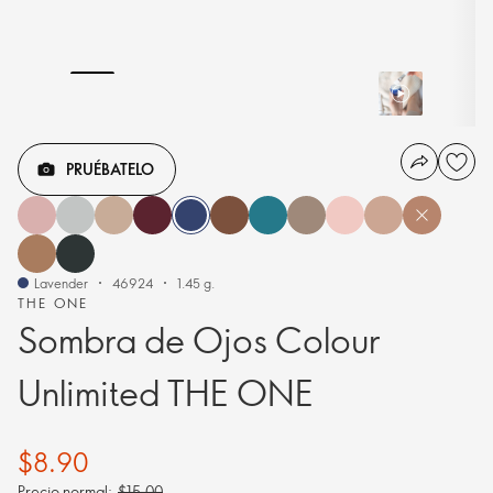
PRUÉBATELO
Lavender
46924
1.45 g.
THE ONE
Sombra de Ojos Colour
Unlimited THE ONE
$8.90
Precio normal:
$15.00