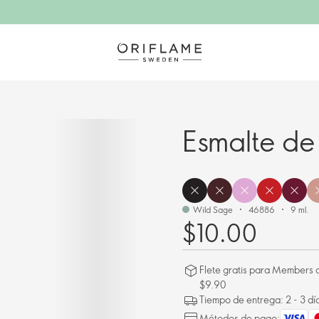
Esmalte de
Wild Sage
46886
9 ml.
$10.00
Flete gratis para Members a
$9.90
Tiempo de entrega: 2 - 3 dí
Métodos de pago: