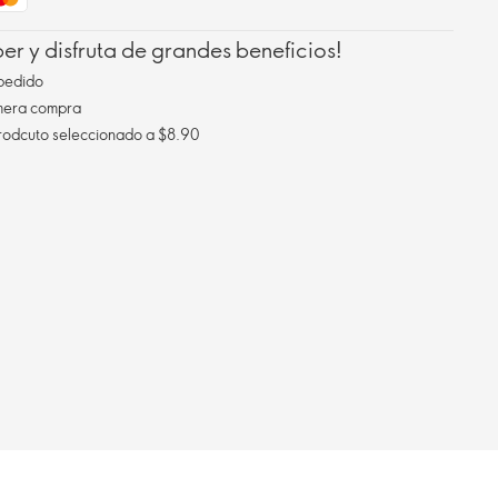
r y disfruta de grandes beneficios!
pedido
imera compra
Envío gratis al comprar un prodcuto seleccionado a $8.90