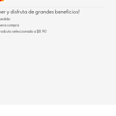
r y disfruta de grandes beneficios!
pedido
imera compra
Envío gratis al comprar un prodcuto seleccionado a $8.90