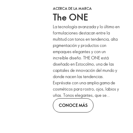
ACERCA DE LA MARCA
The ONE
La tecnología avanzada y lo último en
formulaciones destacan entre la
multitud con tonos en tendencia, alta
pigmentación y productos con
empaques elegantes y con un
increíble diseño. THE ONE está
diseñado en Estocolmo, una de las
capitales de innovación del mundo y
donde nacen las tendencias.
Exprésate con una amplia gama de
cosméticos para rostro, ojos, labios y
uñas. Tonos elegantes, que se
combinan con formatos innovadores.
CONOCE MÁS
¡Llévalos contigo!