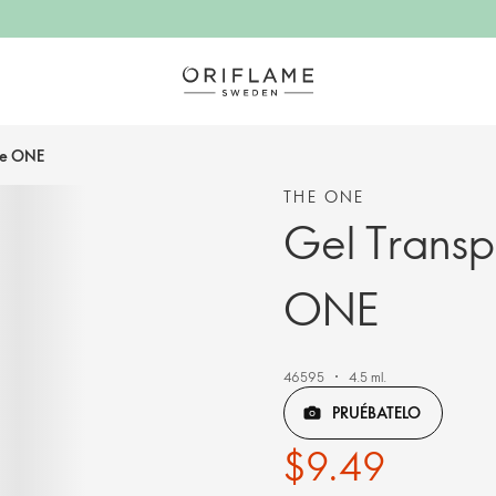
he ONE
THE ONE
Gel Transp
ONE
46595
4.5 ml.
PRUÉBATELO
$9.49