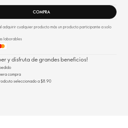
COMPRA
l adquirir cualquier producto más un producto participante a solo
as laborables
r y disfruta de grandes beneficios!
pedido
imera compra
Envío gratis al comprar un prodcuto seleccionado a $8.90