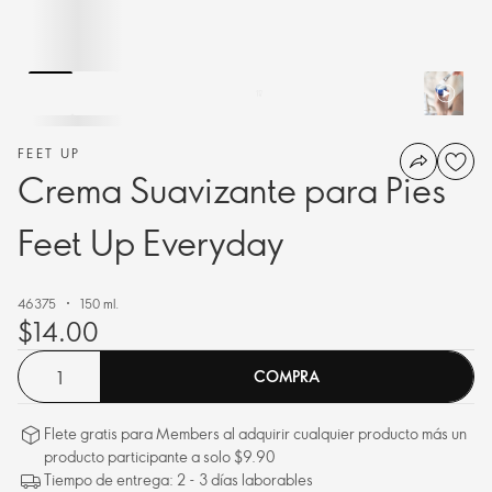
FEET UP
Crema Suavizante para Pies
Feet Up Everyday
46375
150 ml.
$14.00
COMPRA
Flete gratis para Members al adquirir cualquier producto más un
producto participante a solo $9.90
Tiempo de entrega: 2 - 3 días laborables