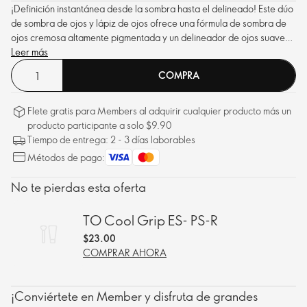
¡Definición instantánea desde la sombra hasta el delineado! Este dúo
de sombra de ojos y lápiz de ojos ofrece una fórmula de sombra de
ojos cremosa altamente pigmentada y un delineador de ojos suave
para un look de ojos cautivador.
Leer más
COMPRA
Flete gratis para Members al adquirir cualquier producto más un
producto participante a solo $9.90
Tiempo de entrega: 2 - 3 días laborables
Métodos de pago:
No te pierdas esta oferta
TO Cool Grip ES- PS-R
$23.00
COMPRAR AHORA
¡Conviértete en Member y disfruta de grandes