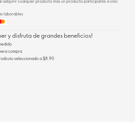
l adquirir cualquier producto más un producto participante a solo
as laborables
r y disfruta de grandes beneficios!
pedido
imera compra
Envío gratis al comprar un prodcuto seleccionado a $8.90