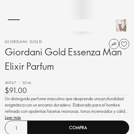
GIORDANI GOLD
Giordani Gold Essenza Man
Elixir Parfum
45967
50 ml.
$91.00
Un distinguido perfume masculino que desprende una profundidad
enigmática con un encanto duradero. Elaborado para el hombre
refinado con opulentas facetas resinosas, tonos inciensados y cálidas
notas amaderadas.
Leer más
COMPRA