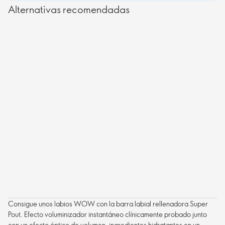
Alternativas recomendadas
Consigue unos labios WOW con la barra labial rellenadora Super
Pout. Efecto voluminizador instantáneo clínicamente probado junto
con un efecto óptico de volumen, ingredientes hidratantes en un