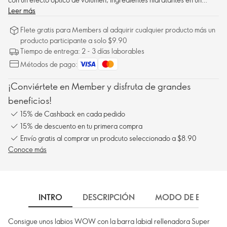
acabado cremoso diseñado para durar 8 horas.
Leer más
Flete gratis para Members al adquirir cualquier producto más un
producto participante a solo $9.90
Tiempo de entrega: 2 - 3 días laborables
Métodos de pago:
¡Conviértete en Member y disfruta de grandes
beneficios!
15% de Cashback en cada pedido
15% de descuento en tu primera compra
Envío gratis al comprar un prodcuto seleccionado a $8.90
Conoce más
INTRO
DESCRIPCIÓN
MODO DE EMPLEO
Consigue unos labios WOW con la barra labial rellenadora Super