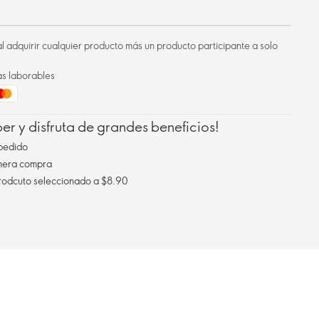
l adquirir cualquier producto más un producto participante a solo
as laborables
r y disfruta de grandes beneficios!
pedido
imera compra
Envío gratis al comprar un prodcuto seleccionado a $8.90