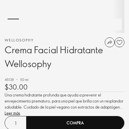
WELLOSOPHY
Crema Facial Hidratante
Wellosophy
45138
50 ml.
$30.00
Una crema hidratante profunda que ayuda a prevenir el
envejecimiento prematuro, para una piel que brilla con un resplandor
saludable. Cuidado de la piel vegano con extractos de adaptógenos
antienvejecimiento Ashwagandha y Schisandra Berry.
Leer más
COMPRA