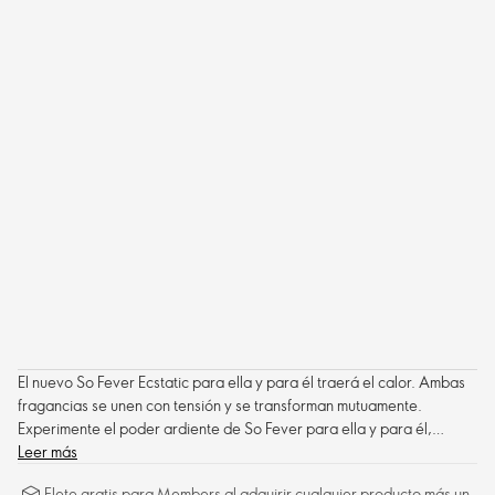
El nuevo So Fever Ecstatic para ella y para él traerá el calor. Ambas
fragancias se unen con tensión y se transforman mutuamente.
Experimente el poder ardiente de So Fever para ella y para él,
únanse y ardan en éxtasis.
Leer más
Flete gratis para Members al adquirir cualquier producto más un