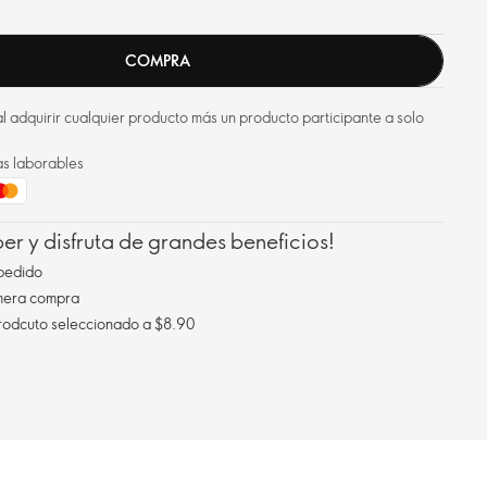
COMPRA
l adquirir cualquier producto más un producto participante a solo
as laborables
r y disfruta de grandes beneficios!
pedido
imera compra
Envío gratis al comprar un prodcuto seleccionado a $8.90