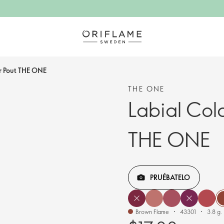
er Pout THE ONE
THE ONE
Labial Colo
THE ONE
PRUÉBATELO
Brown Flame
43301
3.8 g.