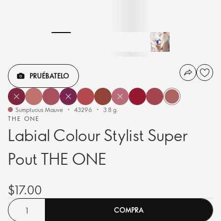
PRUÉBATELO
Sumptuous Mauve
43296
3.8 g.
THE ONE
Labial Colour Stylist Super
Pout THE ONE
$17.00
COMPRA