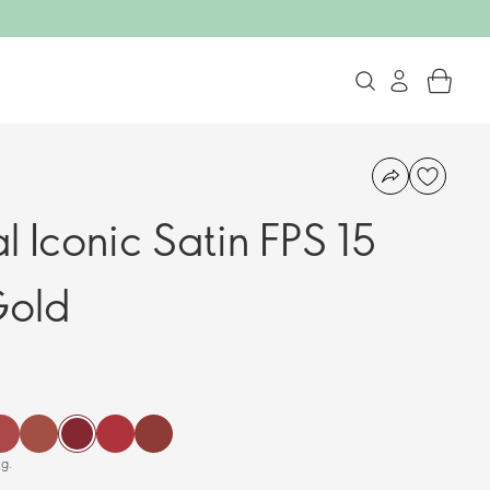
l Iconic Satin FPS 15
Gold
 g.