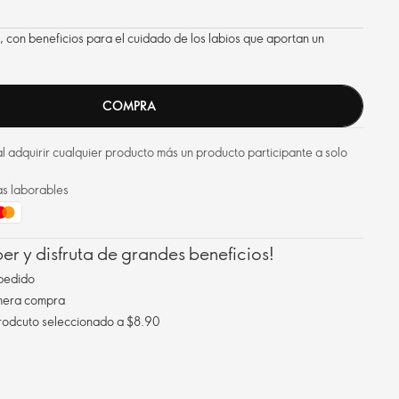
o, con beneficios para el cuidado de los labios que aportan un
COMPRA
l adquirir cualquier producto más un producto participante a solo
as laborables
r y disfruta de grandes beneficios!
pedido
imera compra
Envío gratis al comprar un prodcuto seleccionado a $8.90