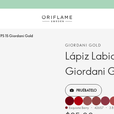
 FPS 15 Giordani Gold
GIORDANI GOLD
Lápiz Labia
Giordani 
PRUÉBATELO
Exquisite Berry
42657
3.8