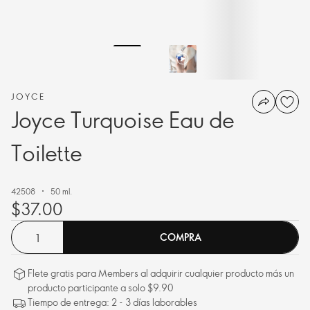
JOYCE
Joyce Turquoise Eau de
Toilette
42508
50 ml.
$37.00
COMPRA
Flete gratis para Members al adquirir cualquier producto más un
producto participante a solo $9.90
Tiempo de entrega: 2 - 3 días laborables