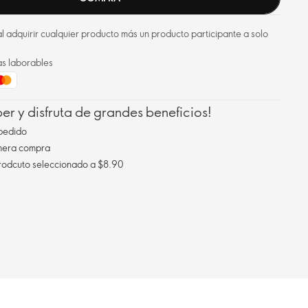
l adquirir cualquier producto más un producto participante a solo
as laborables
r y disfruta de grandes beneficios!
pedido
imera compra
Envío gratis al comprar un prodcuto seleccionado a $8.90