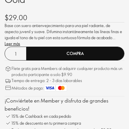
$29.00
Base con suero antienvejecimiento para una piel radiante, de
aspecto juvenil y suave. Difumina instantáneamente las líneas finas e
iguala el tono de tu piel con esta suntuosa fórmula de acabado
natural potenciado.
Leer más
COMPRA
Flete gratis para Members al adquirir cualquier producto más un
producto participante a solo $9.90
Tiempo de entrega: 2 - 3 días laborables
Métodos de pago:
¡Conviértete en Member y disfruta de grandes
beneficios!
15% de Cashback en cada pedido
15% de descuento en tu primera compra