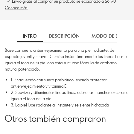
Envío gratis al comprar un prodcuto seleccionado a $8.90
Conoce más
INTRO
DESCRIPCIÓN
MODO DE EMPLEO
Base con suero antienvejecimiento para una piel radiante, de
aspecto juvenil y suave. Difumina instantáneamente las líneas finas e
iguala el tono de tu piel con esta suntuosa fórmula de acabado
natural potenciado.
1. Enriquecido con suero prebiótico, escudo protector
antienvejecimiento y vitamina E
2. Suaviza y difumina las líneas finas, cubre las manchas oscuras e
iguala el tono de la piel
3. La piel luce radiante al instante y se siente hidratada
Otros también compraron