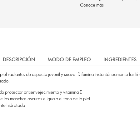
Conoce más
DESCRIPCIÓN
MODO DE EMPLEO
INGREDIENTES
el radiante, de aspecto juvenil y suave. Difumina instantáneamente las línea
iado.
do protector antienvejecimiento y vitamina E
re las manchas oscuras e iguala el tono de la piel
iente hidratada