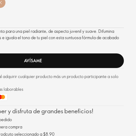
to para una piel radiante, de aspecto juvenil y suave. Difumina
s e iguala el tono de tu piel con esta suntuosa fórmula de acabado
AVÍSAME
l adquirir cualquier producto más un producto participante a solo
as laborables
r y disfruta de grandes beneficios!
pedido
imera compra
Envío gratis al comprar un prodcuto seleccionado a $8.90