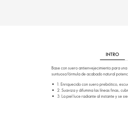
INTRO
Base con suero antienvejecimiento para una pi
suntuosa fórmula de acabado natural potenc
1. Enriquecido con suero prebiótico, escu
2. Suaviza y difumina las líneas finas, cub
3. La piel luce radiante al instante y se s